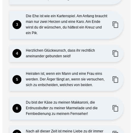
Die Ehe ist wie ein Kartenspiel. Am Anfang braucht
man nur zwei Herzen und eine Karo. Am Ende
content_copy
3
wirst du dir wünschen, du hättest ein Kreuz und
ein Pik.
Herzlichen Glückwunsch, dass ihr rechtlich
content_copy
4
aneinander gebunden seid!
Heiraten ist, wenn ein Mann und eine Frau eins
content_copy
werden. Der Ärger fängt an, wenn sie versuchen,
5
sich zu entscheiden, welches von beiden.
Du bist der Käse zu meinen Makkaroni, die
content_copy
Erdnussbutter zu meiner Marmelade und die
6
Fernbedienung zu meinem Fernseher!
Nach all dieser Zeit ist meine Liebe zu dir immer