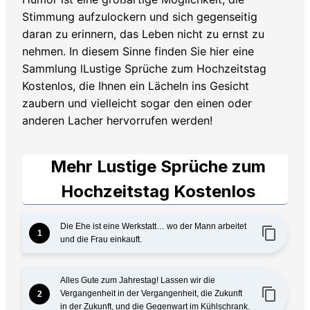
Stimmung aufzulockern und sich gegenseitig
daran zu erinnern, das Leben nicht zu ernst zu
nehmen. In diesem Sinne finden Sie hier eine
Sammlung lLustige Sprüche zum Hochzeitstag
Kostenlos, die Ihnen ein Lächeln ins Gesicht
zaubern und vielleicht sogar den einen oder
anderen Lacher hervorrufen werden!
Mehr Lustige Sprüche zum
Hochzeitstag Kostenlos
Die Ehe ist eine Werkstatt… wo der Mann arbeitet
content_copy
1
und die Frau einkauft.
Alles Gute zum Jahrestag! Lassen wir die
content_copy
Vergangenheit in der Vergangenheit, die Zukunft
2
in der Zukunft, und die Gegenwart im Kühlschrank.