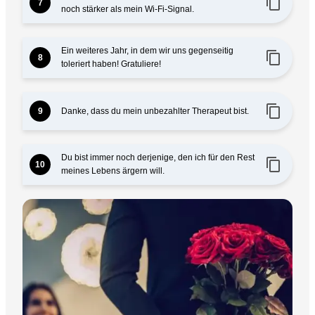
content_copy
7
noch stärker als mein Wi-Fi-Signal.
Ein weiteres Jahr, in dem wir uns gegenseitig
content_copy
8
toleriert haben! Gratuliere!
content_copy
Danke, dass du mein unbezahlter Therapeut bist.
9
Du bist immer noch derjenige, den ich für den Rest
content_copy
10
meines Lebens ärgern will.